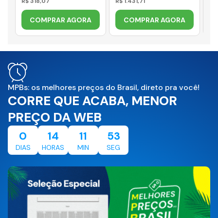
R$ 318,07
R$ 1.431,71
R$
COMPRAR AGORA
COMPRAR AGORA
MPBs: os melhores preços do Brasil, direto pra você!
CORRE QUE ACABA, MENOR
PREÇO DA WEB
0
14
11
53
DIAS
HORAS
MIN
SEG