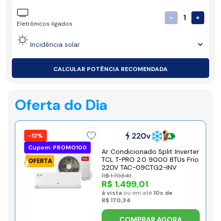
1
-
+
Eletrônicos ligados
CALCULAR POTÊNCIA RECOMENDADA
Oferta do Dia
-12%
Cupom: PROMO100
Ar Condicionado Split Inverter
TCL T-PRO 2.0 9000 BTUs Frio
220V TAC-09CTG2-INV
R$ 1.703,41
R$ 1.499,01
à vista
ou em até
10x de
R$ 170,34
COMPRAR AGORA