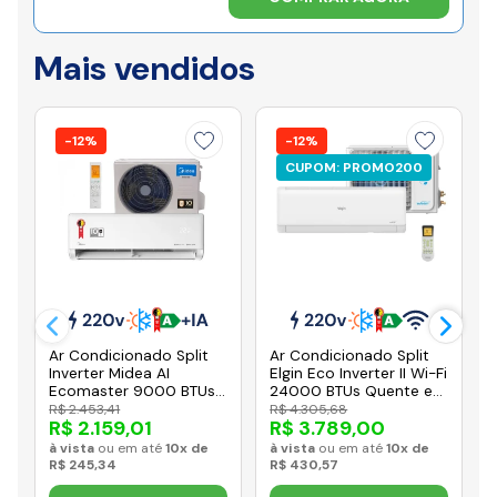
Mais vendidos
-12%
-12%
CUPOM: PROMO200
Ar Condicionado Split
Ar Condicionado Split
Inverter Midea AI
Elgin Eco Inverter II Wi-Fi
Ecomaster 9000 BTUs
24000 BTUs Quente e
Quente e Frio 220V
Frio 220V HJQE24C2CC
R$ 2.453,41
R$ 4.305,68
R$ 2.159,01
R$ 3.789,00
38EZVQA09M5
à vista
ou em até
10x de
à vista
ou em até
10x de
R$ 245,34
R$ 430,57