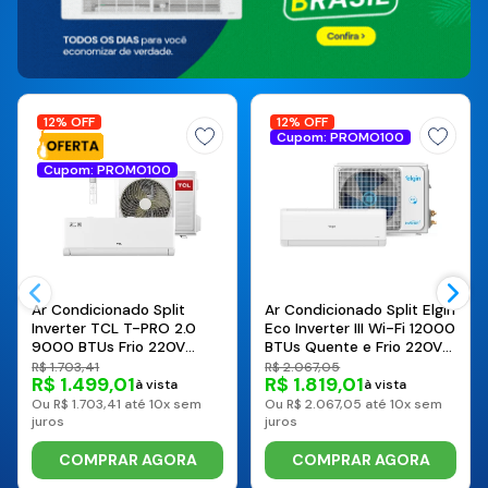
12% OFF
12% OFF
Cupom: PROMO100
Cupom: PROMO100
Ar Condicionado Split
Ar Condicionado Split Elgin
Inverter TCL T-PRO 2.0
Eco Inverter III Wi-Fi 12000
9000 BTUs Frio 220V
BTUs Quente e Frio 220V
TAC-09CTG2-INV
HJQE12C2CG
R$ 1.703,41
R$ 2.067,05
R$ 1.499,01
R$ 1.819,01
à vista
à vista
Ou R$ 1.703,41 até 10x sem
Ou R$ 2.067,05 até 10x sem
juros
juros
COMPRAR AGORA
COMPRAR AGORA