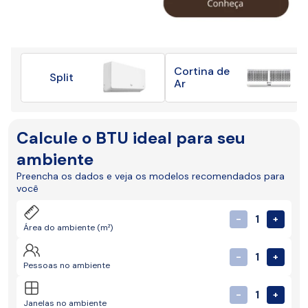
Cortina de
Split
Ar
Calcule o BTU ideal para seu
ambiente
Preencha os dados e veja os modelos recomendados para
você
1
-
+
Área do ambiente (m²)
1
-
+
Pessoas no ambiente
1
-
+
Janelas no ambiente