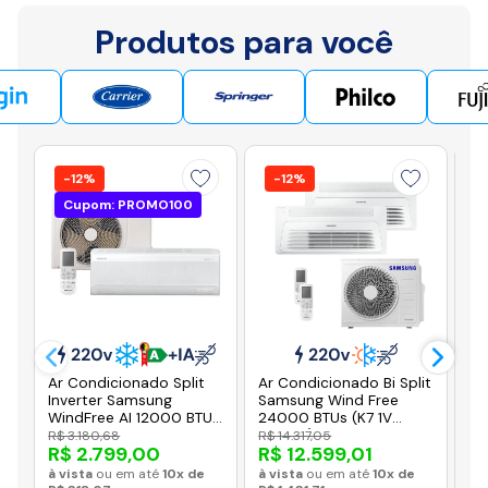
Produtos para você
-12%
-12%
Cupom: PROMO100
Ar Condicionado Split
Ar Condicionado Bi Split
Ar
Inverter Samsung
Samsung Wind Free
Sa
WindFree AI 12000 BTUs
24000 BTUs (K7 1V
Bl
Frio 220V
12K+18K) Quente e Frio
BT
R$ 3.180,68
R$ 14.317,05
R$
R$ 2.799,00
R$ 12.599,01
R
AR12DYFAAWKXAZ
Inverter 220V R410A
Fr
(AJ068AXJ3KH-AZ)
AR
à vista
ou em até
10x de
à vista
ou em até
10x de
à v